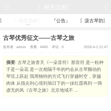
〖相关文献〗
〗
〖相关文献〗
『公告』
〖汲古琴韵〗
古琴优秀征文——古琴之旅
发布者 :
admin
查看 :
4460
评论 : 0
2018-4-2 21:47
摘要
: 古琴之旅杳天《一朵音符》那音符 是一粒种
子是一朵花 是一次相隔千年的约会从古琴颤动的
琴弦上跃起 我用独特的方式飞行穿越时空，穿越
肉体 从指尖到心境到旭日下的一抺红霞再到 一阵
虚无的风《古琴之旅》北京地域不 ...