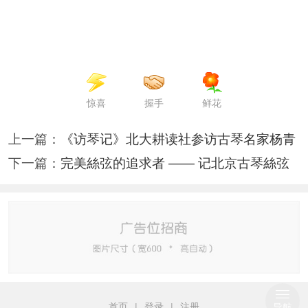
惊喜
握手
鲜花
上一篇：
《访琴记》北大耕读社参访古琴名家杨青
下一篇：
完美絲弦的追求者 —— 记北京古琴絲弦
首页
|
登录
|
注册
导航