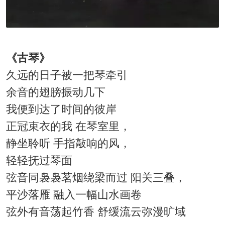
《古琴》
久远的日子被一把琴牵引
余音的翅膀振动几下
我便到达了时间的彼岸
正冠束衣的我 在琴室里，
静坐聆听 手指敲响的风，
轻轻抚过琴面
弦音同袅袅茗烟绕梁而过 阳关三叠，
平沙落雁 融入一幅山水画卷
弦外有音荡起竹香 舒缓流云弥漫旷域