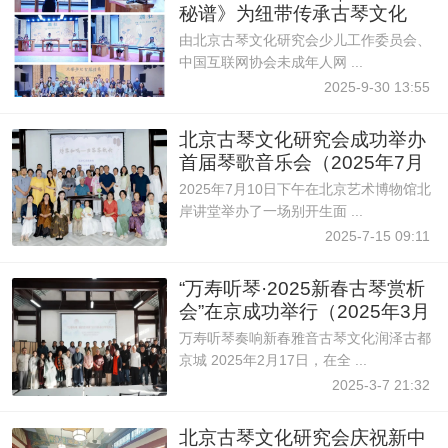
秘谱》为纽带传承古琴文化
由北京古琴文化研究会少儿工作委员会、
中国互联网协会未成年人网 ...
2025-9-30 13:55
北京古琴文化研究会成功举办
首届琴歌音乐会（2025年7月
10日） ..
2025年7月10日下午在北京艺术博物馆北
岸讲堂举办了一场别开生面 ...
2025-7-15 09:11
“万寿听琴·2025新春古琴赏析
会”在京成功举行（2025年3月
7日）
万寿听琴奏响新春雅音古琴文化润泽古都
京城 2025年2月17日，在全 ...
2025-3-7 21:32
北京古琴文化研究会庆祝新中