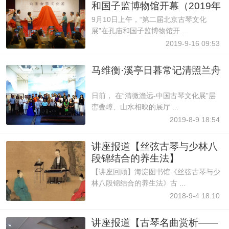
和国子监博物馆开幕（2019年
9月10日
9月10日上午，“第二届北京古琴文化
展”在孔庙和国子监博物馆开 ...
2019-9-16 09:53
马维衡·溪亭日暮常记清照兰舟
日前， 在“清微澹远-中国古琴文化展”层
峦叠嶂、山水相映的展厅 ...
2019-8-9 18:54
讲座报道【丝弦古琴与少林八
段锦结合的养生法】
【讲座回顾】海淀图书馆《丝弦古琴与少
林八段锦结合的养生法》古 ...
2018-9-4 18:10
讲座报道【古琴名曲赏析——