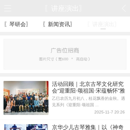
〖讲座演出〗
〖琴研会〗
〖新闻资讯〗
〖讲座演出〗
活动回顾｜北京古琴文化研究
会“迎重阳·颂祖国·宋蕴畅怀”雅
集
乙巳农历九月初八，桂花飘香的金秋。遇
见系列《迎重阳·颂祖国 ...
2025-11-7 20:26
京华少儿古琴雅集｜以《神奇