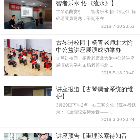
智者乐水 悟《流水》】
古琴名曲赏析——智者乐水 悟《流水》摔
碎瑶琴凤尾寒，子期不在 ...
2018-7-30 20:53
古琴进校园｜杨青老师北大附
中公益讲座展演成功举办
古琴进校园｜杨青老师北大附中公益讲座
展演成功举办▲杨老师与北 ...
2018-5-18 20:40
讲座报道【古琴调音系统的维
护】
3月29日下午2点，在三智文化书院举行题
为：《重理弦索待知音—— ...
2018-3-30 20:24
讲座预告【重理弦索待知音