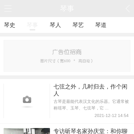
琴事
琴史
琴事
琴人
琴艺
琴道
七弦之外，几时归去，作个闲
人
古琴是最能代表汉文化的乐器。它通常被
称瑶琴、玉琴、七弦琴，它 ...
2021-12-12 14:54
专访斫琴名家孙庆堂：和你聊