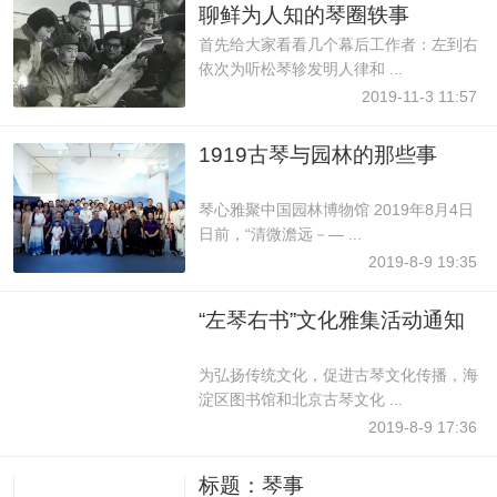
聊鲜为人知的琴圈轶事
首先给大家看看几个幕后工作者：左到右
依次为听松琴轸发明人律和 ...
2019-11-3 11:57
1919古琴与园林的那些事
琴心雅聚中国园林博物馆 2019年8月4日
日前，“清微澹远－— ...
2019-8-9 19:35
“左琴右书”文化雅集活动通知
为弘扬传统文化，促进古琴文化传播，海
淀区图书馆和北京古琴文化 ...
2019-8-9 17:36
标题：琴事