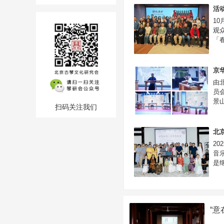
活
1
观
「春
京
由
员
景
扫码关注我们
北京
2
音
是继
“