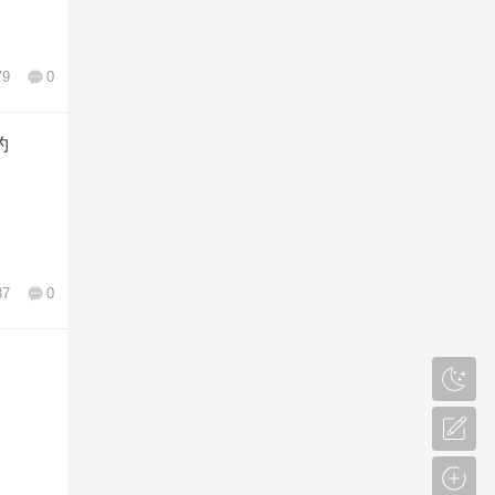
79
0
约
87
0