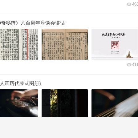
46
神奇秘谱》六百周年座谈会讲话
41
宋人画历代琴式图册》
84