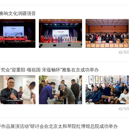
会奏响文化润疆强音
50
究会“迎重阳·颂祖国·宋蕴畅怀”雅集在京成功举办
52
“斫琴作品展演活动”研讨会在北京太和琴院红博馆总院成功举办