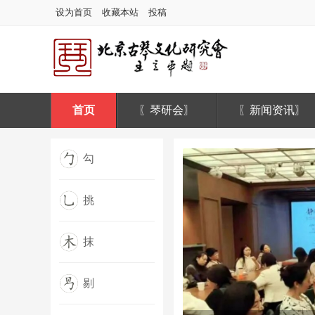
设为首页
收藏本站
投稿
首页
〖琴研会〗
〖新闻资讯〗
勾
挑
抹
剔