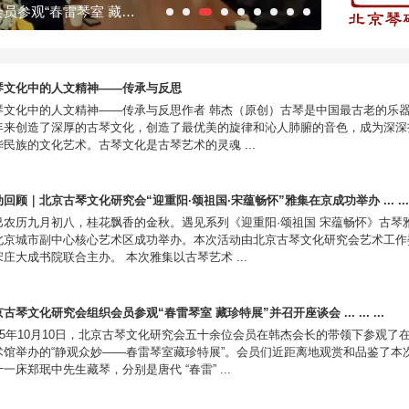
活动回顾｜琴韵相聚·北京古琴文化研究会共赴「静观众妙——春雷琴室藏珍特展」 ...
琴文化中的人文精神——传承与反思
琴文化中的人文精神——传承与反思作者 韩杰（原创）古琴是中国最古老的乐
年来创造了深厚的古琴文化，创造了最优美的旋律和沁人肺腑的音色，成为深深
华民族的文化艺术。古琴文化是古琴艺术的灵魂 ...
回顾｜北京古琴文化研究会“迎重阳·颂祖国·宋蕴畅怀”雅集在京成功举办 ... ...
巳农历九月初八，桂花飘香的金秋。遇见系列《迎重阳·颂祖国 宋蕴畅怀》古琴
北京城市副中心核心艺术区成功举办。本次活动由北京古琴文化研究会艺术工作
宋庄大成书院联合主办。 本次雅集以古琴艺术 ...
古琴文化研究会组织会员参观“春雷琴室 藏珍特展”并召开座谈会 ... ... ...
025年10月10日，北京古琴文化研究会五十余位会员在韩杰会长的带领下参观了
术馆举办的“静观众妙——春雷琴室藏珍特展”。会员们近距离地观赏和品鉴了本
一床郑珉中先生藏琴，分别是唐代 “春雷” ...