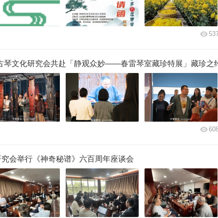
53
古琴文化研究会共赴「静观众妙——春雷琴室藏珍特展」藏珍之
60
研究会举行《神奇秘谱》六百周年座谈会