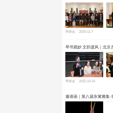
琴研会
2025-11-7
琴书观妙 文韵遗风｜北京
琴研会
2025-10-24
邀请函｜第八届东篱雅集·非