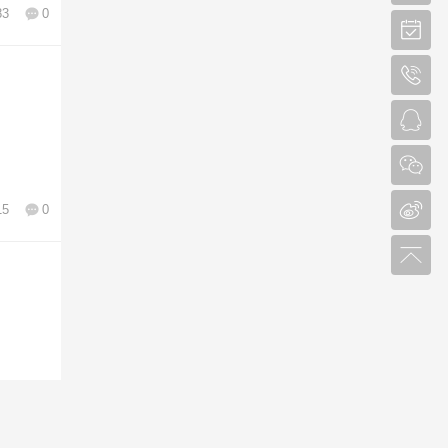
83
0
15
0
15
0