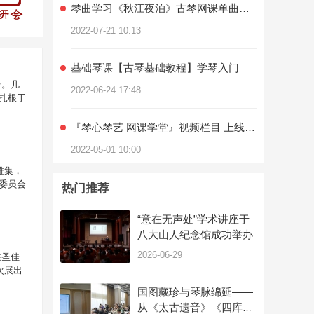
2022-07-21 10:13
基础琴课【古琴基础教程】学琴入门
2022-06-24 17:48
器。几
扎根于
『琴心琴艺 网课学堂』视频栏目 上线了！
2022-05-01 10:00
大宗师做的一场大梦 | 《庄周梦蝶》精品录播课上线
雅集，
委员会
热门推荐
2022-05-12 10:43
“意在无声处”学术讲座于
灵府渊质、乐在智人 | 名气超大的琴曲《流水》上线！
八大山人纪念馆成功举办
2022-05-12 10:53
2026-06-29
在圣佳
次展出
优享网课《红楼梦》经典琴歌之《枉凝眉》
国图藏珍与琴脉绵延——
从《太古遗音》《四库全
2022-05-15 17:32