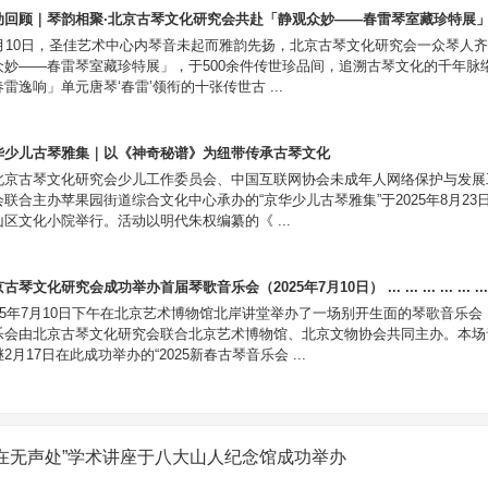
动回顾｜琴韵相聚·北京古琴文化研究会共赴「静观众妙——春雷琴室藏珍特展」 .
0月10日，圣佳艺术中心内琴音未起而雅韵先扬，北京古琴文化研究会一众琴人
众妙——春雷琴室藏珍特展」，于500余件传世珍品间，追溯古琴文化的千年脉络
雷逸响」单元唐琴‘春雷’领衔的十张传世古 ...
华少儿古琴雅集｜以《神奇秘谱》为纽带传承古琴文化
北京古琴文化研究会少儿工作委员会、中国互联网协会未成年人网络保护与发展
会联合主办苹果园街道综合文化中心承办的“京华少儿古琴雅集”于2025年8月23
山区文化小院举行。活动以明代朱权编纂的《 ...
古琴文化研究会成功举办首届琴歌音乐会（2025年7月10日） ... ... ... ... ... ...
025年7月10日下午在北京艺术博物馆北岸讲堂举办了一场别开生面的琴歌音乐会
乐会由北京古琴文化研究会联合北京艺术博物馆、北京文物协会共同主办。本场
2月17日在此成功举办的“2025新春古琴音乐会 ...
意在无声处”学术讲座于八大山人纪念馆成功举办