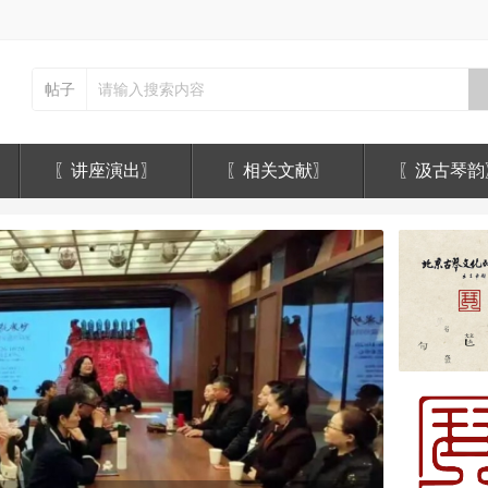
帖子
〖讲座演出〗
〖相关文献〗
〖汲古琴韵