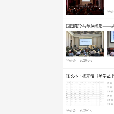
琴研
国图藏珍与琴脉绵延——
琴研会
2026-5-9
陈长林：杨宗稷《琴学丛
琴研会
2026-4-8