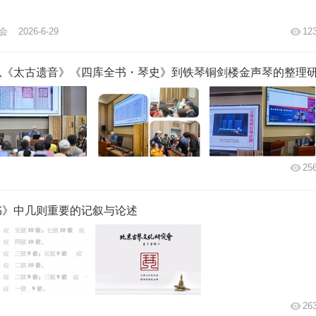
会
2026-6-29
12
从《太古遗音》《四库全书・琴史》到铁琴铜剑楼金声琴的整理
25
书》中几则重要的记叙与论述
26