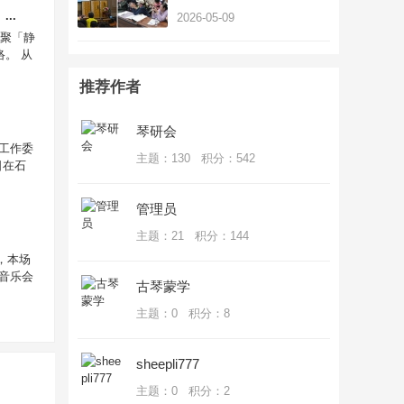
书・琴史》到铁琴铜剑楼
..
2026-05-09
金声琴的整理研
齐聚「静
优享网课《春晓吟》单曲精修
。 从
2022-05-15 18:06
推荐作者
古琴蒙学 琴课
琴研会
2022-06-24 17:56
工作委
主题：130 积分：542
日在石
管理员
主题：21 积分：144
，本场
音乐会
古琴蒙学
主题：0 积分：8
sheepli777
主题：0 积分：2