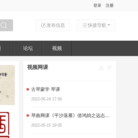
灵府渊质、乐在智人 | 名气超大的琴曲《流水》上线！
登录
注册
2022-05-12 10:53
发布信息
快捷导航
优享网课《红楼梦》经典琴歌之《枉凝眉》
搜索
2022-05-15 17:32
〗
论坛
视频
优享网课《春晓吟》单曲精修
2022-05-15 18:06
视频网课
古琴蒙学 琴课
2022-06-24 17:56
琴曲网课《平沙落雁》借鸿鸪之远志，写逸士之心胸
2022-05-15 19:05
琴曲学习《秋江夜泊》古琴网课单曲精修