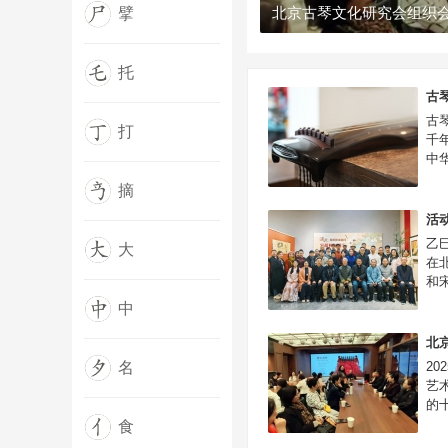
擘
托
古
古
打
千
中
摘
活动
乙
大
在
和
中
北京
名
2
艺
的十
食