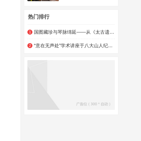
金声琴的整理研
热门排行
国图藏珍与琴脉绵延——从《太古遗音》《四库全书・琴史》到铁琴铜剑楼金声琴的整理研
1
“意在无声处”学术讲座于八大山人纪念馆成功举办
2