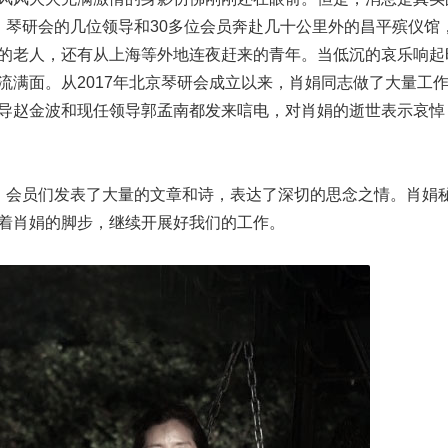
，琴研会的几位领导和30多位会员奔赴几十公里外的昌平殡仪馆
的老人，还有从上海等外地连夜赶来的青年。当低沉的哀乐响起
流满面。从2017年北京琴研会成立以来，肖娟同志做了大量工
导赵金波和现任领导郭孟南都发来唁电，对肖娟的逝世表示哀悼
，会员们发表了大量的文章和诗，表达了深切的思念之情。肖娟
着肖娟的脚步，继续开展好我们的工作。