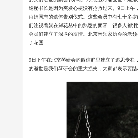
会
娟秘书长是因为突发心梗没有抢救过来。9日上午
『
肖娟同志的遗体告别仪式。这些会员中有七十多岁
官
们注视着躺在鲜花丛中的熟悉的面容，很多人都泪
方
会员们建立了深厚的友情。北京音乐家协会的老领
网
了花圈。
站
』
9日下午在北京琴研会的微信群里建立了追思专栏
的逝世是我们琴研会的重大损失，大家都表示要踏