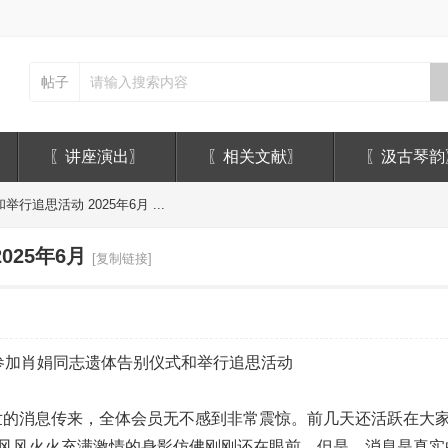
帖子
〖讲座演出〗
〖相关文献〗
〖汲古琴韵
追思活动 2025年6月 ...
25年6月
[复制链接]
参加肖娟同志遗体告别仪式和举行追思活动
逝世的消息传来，全体会员无不感到非常震惊。前几天还活跃在大
风风火火充满激情的身影仿佛刚刚还在眼前。但是，消息是真实