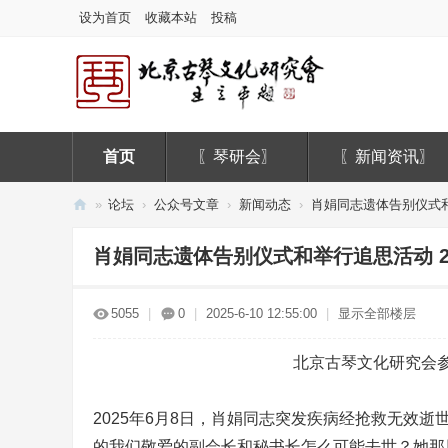
设为首页
收藏本站
投稿
首页
〖琴研会〗
〖新闻资讯〗
»
论坛
›
公众号文章
›
新闻动态
›
肖娟同志遗体告别仪式和举行
北
肖娟同志遗体告别仪式和举行追思活动 20
京
古
5055
|
0
|
2025-6-10 12:55:00
|
显示全部楼层
琴
文
北京古琴文化研究会
化
研
2025年6月8日，肖娟同志突发疾病经抢救无效
究
的我们敬爱的副会长和秘书长怎么可能去世？她那