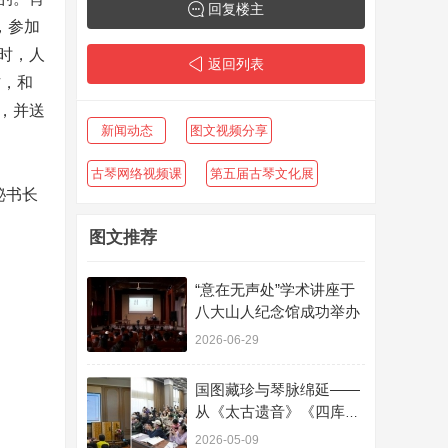
回复楼主
，参加
时，人
返回列表
作，和
，并送
新闻动态
图文视频分享
古琴网络视频课
第五届古琴文化展
秘书长
图文推荐
“意在无声处”学术讲座于
八大山人纪念馆成功举办
2026-06-29
国图藏珍与琴脉绵延——
从《太古遗音》《四库全
书・琴史》到铁琴铜剑楼
2026-05-09