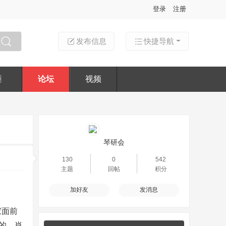
登录
注册
发布信息
快捷导航
搜索
〗
论坛
视频
琴研会
130
0
542
主题
回帖
积分
加好友
发消息
家面前
的。肖