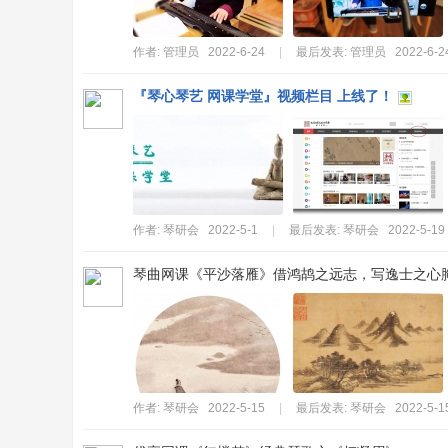
作者:
管理员
2022-6-24
|
最后发表:
管理员
2022-6-2
『琴心琴艺 网课学堂』视频栏目 上线了！
作者:
琴研会
2022-5-1
|
最后发表:
琴研会
2022-5-19
琴曲网课《平沙落雁》借鸿鸪之远志，写逸士之心
作者:
琴研会
2022-5-15
|
最后发表:
琴研会
2022-5-1