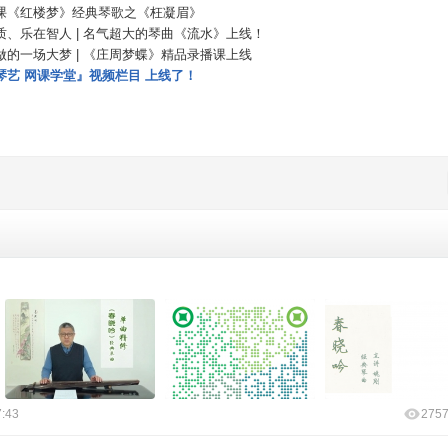
课《红楼梦》经典琴歌之《枉凝眉》
质、乐在智人 | 名气超大的琴曲《流水》上线！
做的一场大梦 | 《庄周梦蝶》精品录播课上线
琴艺 网课学堂』视频栏目 上线了！
7:43
275