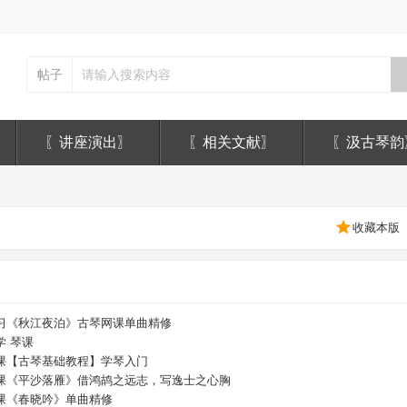
帖子
〖讲座演出〗
〖相关文献〗
〖汲古琴韵
收藏本版
习《秋江夜泊》古琴网课单曲精修
学 琴课
课【古琴基础教程】学琴入门
课《平沙落雁》借鸿鸪之远志，写逸士之心胸
课《春晓吟》单曲精修