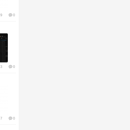
39
0
93
0
87
0