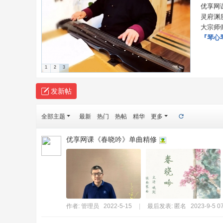
优享网
会
灵府渊
『
大宗师
官
『琴心
方
网
1
2
3
站
发新帖
』
全部主题
最新
热门
热帖
精华
更多
优享网课《春晓吟》单曲精修
作者:
管理员
2022-5-15
|
最后发表: 匿名
2023-9-5 0