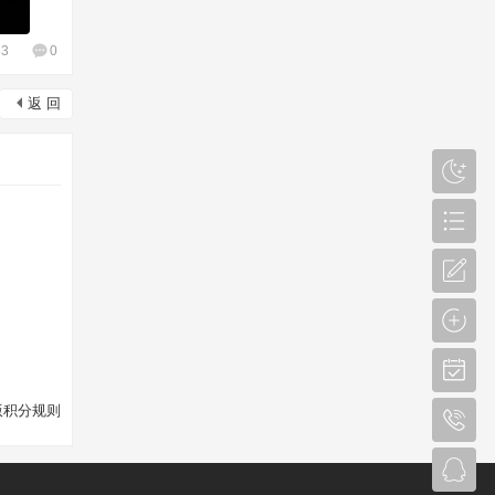
83
0
返 回
版积分规则