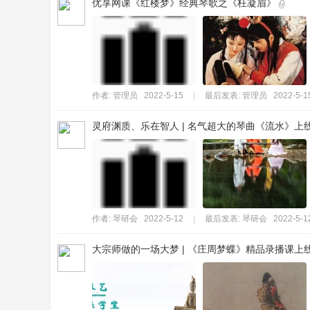
优享网课《红楼梦》经典琴歌之《枉凝眉》
作者:
管理员
2022-5-15
|
最后发表:
管理员
2022-5-1
灵府渊质、乐在智人 | 名气超大的琴曲《流水》上
作者:
琴研会
2022-5-12
|
最后发表:
琴研会
2022-5-1
大宗师做的一场大梦 | 《庄周梦蝶》精品录播课上