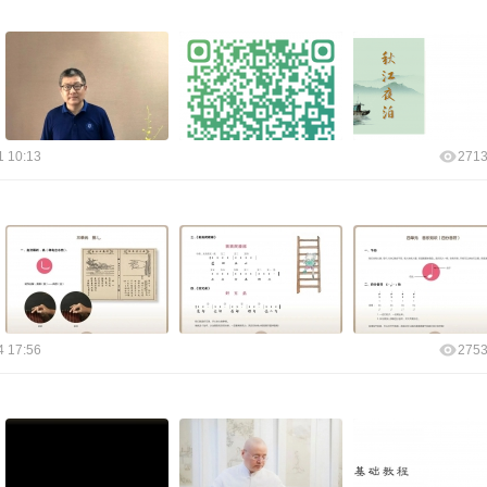
1 10:13
271
4 17:56
275