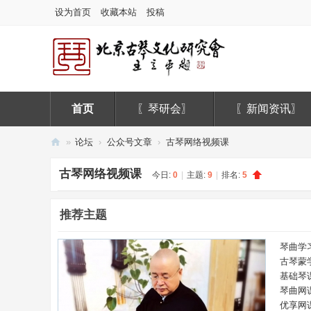
设为首页
收藏本站
投稿
首页
〖琴研会〗
〖新闻资讯〗
»
论坛
›
公众号文章
›
古琴网络视频课
北
古琴网络视频课
今日:
0
|
主题:
9
|
排名:
5
京
古
推荐主题
琴
文
琴曲学
古琴蒙
化
基础琴
研
琴曲网
究
优享网