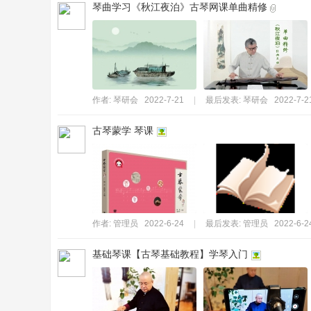
琴曲学习《秋江夜泊》古琴网课单曲精修
作者:
琴研会
2022-7-21
|
最后发表:
琴研会
2022-7-2
古琴蒙学 琴课
作者:
管理员
2022-6-24
|
最后发表:
管理员
2022-6-2
基础琴课【古琴基础教程】学琴入门