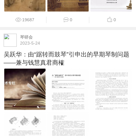
19687
0
0
琴研会
2023-5-24
吴跃华：由“踞转而鼓琴”引申出的早期琴制问题
——兼与钱慧真君商榷