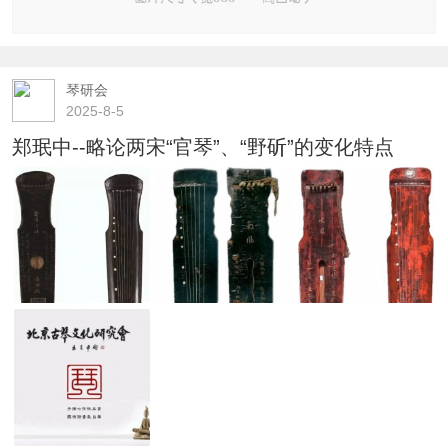
琴研会
2025-8-5
郑珉中--略论两宋“官琴”、“野斫”的变化特点