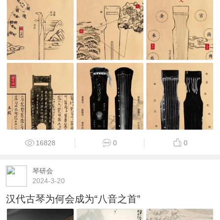
16828
0
0
琴研会
2024-3-20
汉代古琴为何会成为“八音之首”