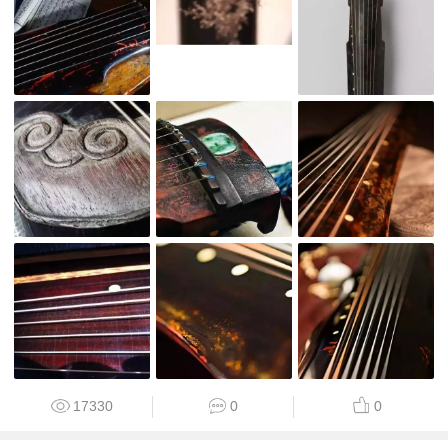
17330
0
0