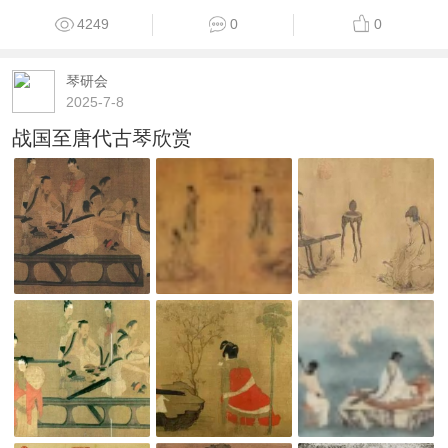
4249
0
0
琴研会
2025-7-8
战国至唐代古琴欣赏