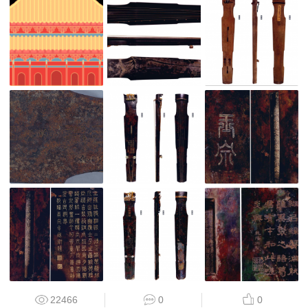
22466
0
0