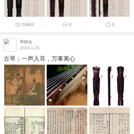
20843
0
0
琴研会
2024-1-25
古琴：一声入耳，万事离心