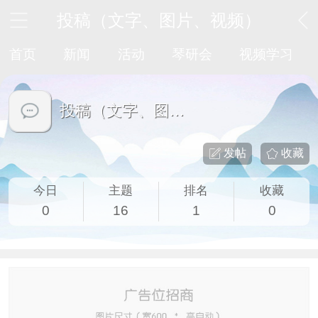
投稿（文字、图片、视频）
首页
新闻
活动
琴研会
视频学习
投稿（文字、图片、视频）
发帖
收藏
今日
主题
排名
收藏
0
16
1
0