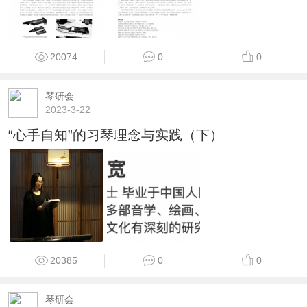
20074
0
0
琴研会
2023-3-22
“心手自知”的习琴理念与实践（下）
20385
0
0
琴研会