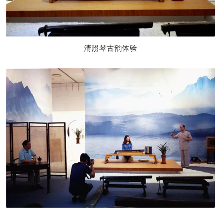
清照琴古韵体
验