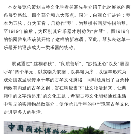
本次展览总策划古琴文化学者吴寒先生介绍了此次展览的两
条展览路线、四个部分和九大亮点。同时，向观众们讲述：琴
本为五弦，分为五音，只称作“琴”，为琴棋书画所特指的琴。
至
1919
1919
年前后，为区别其它乐器才别称为“古琴”，而
年
的怡园雅集应该就开始了这样的新称谓，至此，琴从表达单一
乐器开始逐步成为一类乐器的统称。
展览通过“ 丝桐春秋”、“良质善斫”、“妙指正心”以及“居园
听琴”四个单元，以实物为依据，以典籍为序，以编年形式为
观众朋友呈现传承千年的古琴文化脉络，同时还展出了百余种
精致有内涵的古琴文创，旨在响应当下“让文物活起来，让典
籍中的文字活起来”的文化主题，希望古琴文化能够通过生活
中常见的实用物品做媒介，使传承几千年的中华瑰宝古琴文化
走进更多人的生活。