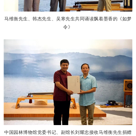
马维衡先生、韩杰先生、吴寒先生共同诵读飘着墨香的《如梦
令》
中国园林博物馆党委书记、副馆长刘耀忠接收马维衡先生捐赠