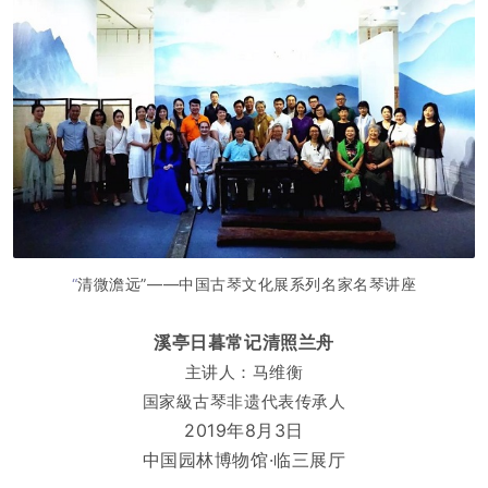
“
清微澹远”——中国古琴文化展系列名家名琴讲座
溪亭日暮常记清照兰舟
主讲人：马维衡
国家級古琴非遗代表传承人
2019年8月3日
中国园林博物馆·临三展厅