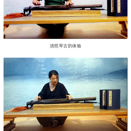
清照琴古韵体验