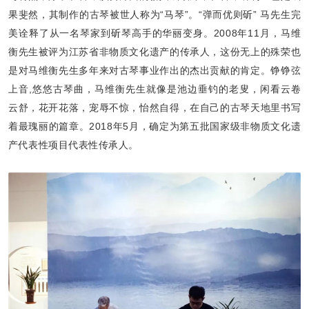
果斐然，其制作的古琴被世人称为“马琴”。“弹而优则斫” 马先生完
美诠释了从一名琴家到斫琴高手的华丽变身。2008年11月，马维
衡先生被评为江苏省非物质文化遗产的传承人，这份无上的殊荣也
是对马维衡先生多年来对古琴事业作出的杰出贡献的肯定。铮铮弦
上音,悠悠古琴曲，马维衡先生就像是池边垂钓的老叟，闲看云卷
云舒，花开花落，宠辱不惊，怡然自得，在自己的古琴天地里书写
着最瑰丽的篇章。2018年5月，确定为第五批国家级非物质文化遗
产代表性项目代表性传承人。