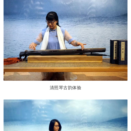
清照琴古韵体
验