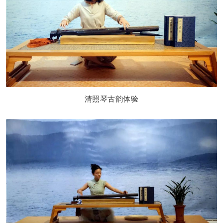
清照琴古韵体
验