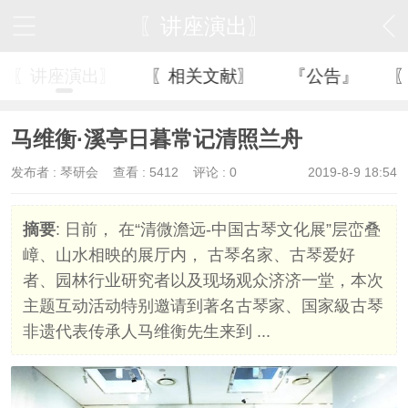
〖讲座演出〗
〖讲座演出〗
〖相关文献〗
『公告』
马维衡·溪亭日暮常记清照兰舟
发布者 :
琴研会
查看 :
5412
评论 : 0
2019-8-9 18:54
摘要
: 日前， 在“清微澹远-中国古琴文化展”层峦叠
嶂、山水相映的展厅内， 古琴名家、古琴爱好
者、园林行业研究者以及现场观众济济一堂，本次
主题互动活动特别邀请到著名古琴家、国家級古琴
非遗代表传承人马维衡先生来到 ...