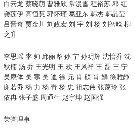
白云龙 蔡晓萌 曹雅欣 常漫雪 程裕苏 邓 红
龚莲伊 高恒慧 郭怀瑾 葛亚东 韩杰 韩晶莹
吕晋奇 贾金川 刘政宏 刘 宇 刘 杨 刘智晗 柳
之升
李思瑶 李 莉 邱丽晔 孙 宁 孙明辉 沈怡乔 沈
秋楠 汤 乔 王光明 王 欢 王凤祥 王 磊 王 宁
吴康体 吴 寒 吴 迪 徐 元 肖 硕 肖 娟 徐雅静
谢若乔 杨 力 杨 青 杨 忠 祖志伟 张蔼玲 张
依冉 张子盛 周通生 赵宇坤 赵国强
荣誉理事